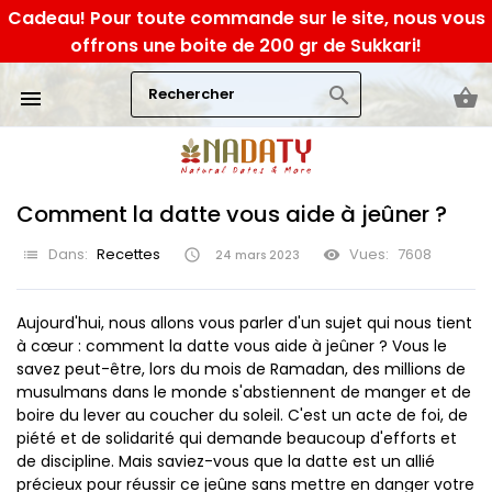
Cadeau! Pour toute commande sur le site, nous vous
offrons une boite de 200 gr de Sukkari!
search
shopping_basket

Comment la datte vous aide à jeûner ?
Dans:
Recettes
Vues:
7608
list

visibility
24
mars
2023
Aujourd'hui, nous allons vous parler d'un sujet qui nous tient
à cœur : comment la datte vous aide à jeûner ? Vous le
savez peut-être, lors du mois de Ramadan, des millions de
musulmans dans le monde s'abstiennent de manger et de
boire du lever au coucher du soleil. C'est un acte de foi, de
piété et de solidarité qui demande beaucoup d'efforts et
de discipline. Mais saviez-vous que la datte est un allié
précieux pour réussir ce jeûne sans mettre en danger votre