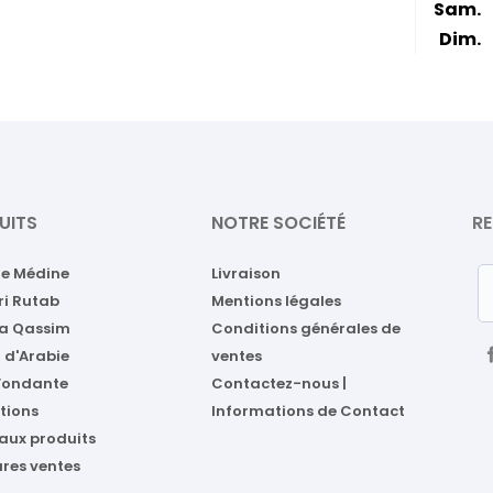
Sam.
Dim.
UITS
NOTRE SOCIÉTÉ
RE
de Médine
Livraison
ri Rutab
Mentions légales
a Qassim
Conditions générales de
 d'Arabie
ventes
 Fondante
Contactez-nous |
tions
Informations de Contact
aux produits
ures ventes