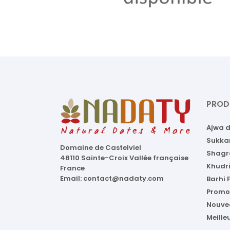
PROD
Ajwa 
Sukka
Domaine de Castelviel
Shagr
48110 Sainte-Croix Vallée française
Khudri
France
Email:
contact@nadaty.com
Barhi
Promo
Nouve
Meille