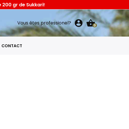
 200 gr de Sukkari!
account_circle
shopping_basket
Vous êtes professionel?
0
CONTACT