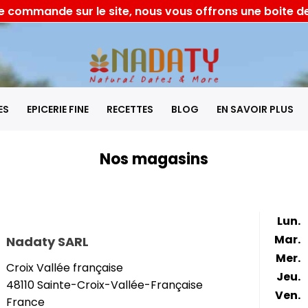
 commande sur le site, nous vous offrons une boite de
ES
EPICERIE FINE
RECETTES
BLOG
EN SAVOIR PLUS
Nos magasins
Lun.
Mar.
Nadaty SARL
Mer.
Croix Vallée française
Jeu.
48110 Sainte-Croix-Vallée-Française
Ven.
France