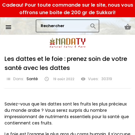
Cadeau! Pour toute commande sur le site, nous vous
offrons une boite de 200 gr de Sukkari!
search
shopping_basket

Les dattes et le foie : prenez soin de votre
santé avec les dattes
Dans:
Santé
Vues:
30319
list

visibility
19
août
2022
Saviez-vous que les dattes sont les fruits les plus précieux
du monde arabe ? Vous serez surpris du nombre
impressionnant de nutriments essentiels pour la santé que
contiennent ces fruits.
Le foie est l’organe le plus gros du corps humain. Il s’occupe