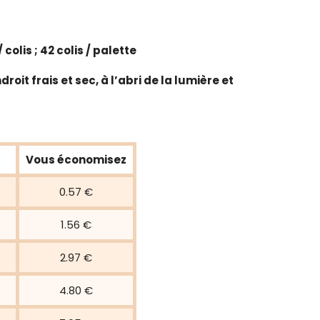
 colis ; 42 colis / palette
it frais et sec, à l’abri de la lumière et
Vous économisez
0.57 €
1.56 €
2.97 €
4.80 €