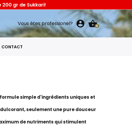
 200 gr de Sukkari!
account_circle
shopping_basket
Vous êtes professionel?
0
CONTACT
formule simple d'ingrédients uniques et
d’édulcorant, seulement une pure douceur
aximum de nutriments qui stimulent