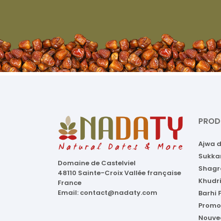
PROD
Ajwa 
Sukka
Domaine de Castelviel
Shagr
48110 Sainte-Croix Vallée française
Khudri
France
Email:
contact@nadaty.com
Barhi
Promo
Nouve