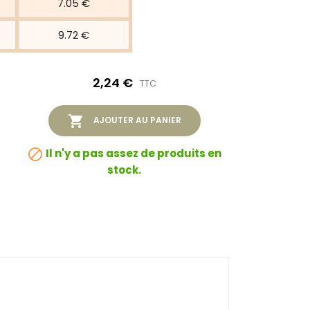
7.05 €
9.72 €
2,24 €
TTC

AJOUTER AU PANIER

Il n'y a pas assez de produits en
stock.