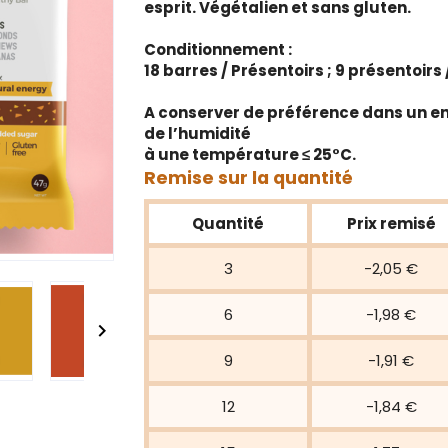
esprit. Végétalien et sans gluten.
Conditionnement :
18 barres / Présentoirs ; 9 présentoirs /
A conserver de préférence dans un endro
de l’humidité
à une température ≤ 25°C.
Remise sur la quantité
Quantité
Prix remisé
3
-2,05 €
6
-1,98 €

9
-1,91 €
12
-1,84 €