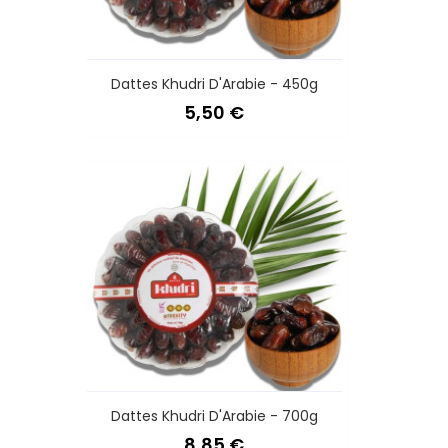
Dattes Khudri D'Arabie - 450g
Prix
5,50 €
Dattes Khudri D'Arabie - 700g
Prix
8,85 €